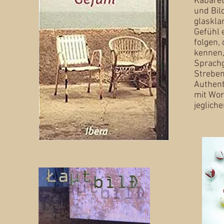
Kabare
und Bil
glaskla
Gefühl 
folgen,
kennen,
Sprachg
Streben
Authenti
mit Wor
jegliche