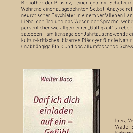
Bibliothek der Provinz, Leinen geb. mit Schutzum
Während einer ausgedehnten Selbst-Analyse refle
neuro­tischer Psychiater in einem verfallenen La
Liebe, den Tod und das Wesen der Sprache, wobei
persönlicher wie allgemeiner „Gültigkeit“ strebend
saloppen Fami­lien­saga der Jahrtausendwende ei
kultur-kritisches, bizarres Plädoyer für die Natur
unabhängige Ethik und das allumfassende Schwe
Ibera Ve
Walter 