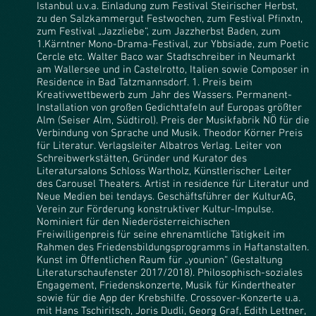
Istanbul u.v.a. Einladung zum Festival Steirischer Herbst,
zu den Salzkammergut Festwochen, zum Festival Pfinxtn,
zum Festival „Jazzliebe“, zum Jazzherbst Baden, zum
1.Kärntner Mono-Drama-Festival, zur Ybbsiade, zum Poetic
Cercle etc. Walter Baco war Stadtschreiber in Neumarkt
am Wallersee und in Castelrotto, Italien sowie Composer in
Residence in Bad Tatzmannsdorf. 1. Preis beim
Kreativwettbewerb zum Jahr des Wassers. Permanent-
Installation von großen Gedichttafeln auf Europas größter
Alm (Seiser Alm, Südtirol). Preis der Musik­fabrik NÖ für die
Verbindung von Sprache und Musik. Theodor Körner Preis
für Literatur. Verlagsleiter Albatros Verlag. Leiter von
Schreib­werk­stätten, Gründer und Kurator des
Literatursalons Schloss Wartholz, Künstlerischer Leiter
des Carousel Theaters. Artist in residence für Literatur und
Neue Medien bei tendays. Geschäftsführer der KulturAG,
Verein zur Förderung konstruktiver Kultur-Impulse.
Nominiert für den Niederösterreichischen
Freiwilligenpreis für seine ehrenamtliche Tätigkeit im
Rahmen des Friedensbildungsprogramms in Haftanstalten.
Kunst im Öffentlichen Raum für „younion“ (Gestaltung
Literaturschaufenster 2017/2018). Philosophisch-soziales
Engagement, Friedenskonzerte, Musik für Kindertheater
sowie für die App der Krebshilfe. Crossover-Konzerte u.a.
mit Hans Tschiritsch, Joris Dudli, Georg Graf, Edith Lettner,