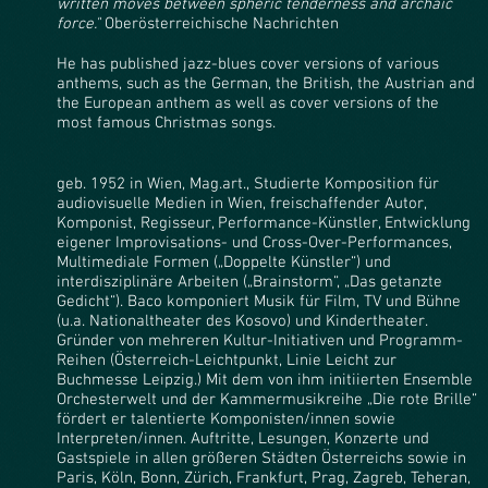
written moves between spheric tenderness and archaic
force."
Oberösterreichische Nachrichten
He has published jazz-blues cover versions of various
anthems, such as the German, the British, the Austrian and
the European anthem as well as cover versions of the
most famous Christmas songs.
geb. 1952 in Wien, Mag.art., Studierte Komposition für
audiovisuelle Medien in Wien, freischaffender Autor,
Komponist, Regisseur, Performance-Künstler, Entwicklung
eigener Improvisations- und Cross-Over-Performances,
Multimediale Formen („Doppelte Künstler“) und
interdisziplinäre Arbeiten („Brainstorm“, „Das getanzte
Gedicht“). Baco komponiert Musik für Film, TV und Bühne
(u.a. Nationaltheater des Kosovo) und Kindertheater.
Gründer von mehreren Kultur-Initiativen und Programm-
Reihen (Österreich-Leichtpunkt, Linie Leicht zur
Buchmesse Leipzig.) Mit dem von ihm initiierten Ensemble
Orchesterwelt und der Kammermusikreihe „Die rote Brille“
fördert er talentierte Komponisten/innen sowie
Interpreten/innen. Auftritte, Lesungen, Konzerte und
Gastspiele in allen größeren Städten Österreichs sowie in
Paris, Köln, Bonn, Zürich, Frankfurt, Prag, Zagreb, Teheran,