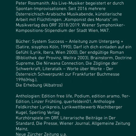
Peter Rosmanith. Als Live-Musiker begeistert er durch
Spontan-Improvisationen. Seit 2016 mehrere
Österreichisch-Arabische Musikabende, künstlerische
Arbeit mit Flüchtlingen. „Komponist des Monats“ im
Musikverlag des ORF 2018/2019. Wiener Symphoniker-
Kompositions-Stipendium der Stadt Wien, MA7.
Bücher: System Success – Anleitung zum Untergang +
(Satire, sisyphos Köln, 1990), Darf ich dich einladen auf ein
Gefühl (Lyrik, Ibera, Wien 2000), Der endgültige Roman
(Bibliothek der Provinz, Weitra 2003), Brainstorm, Doctrine
Supreme, Die Nirwana Connection, Die Zöglinge der
Schwerkraft, Literatalk – Worte über Worte - Der
Österreich Schwerpunkt zur Frankfurter Buchmesse
1996(Hsg.),
Die Erhebung (Albatros)
Anthologien: Edition free life, Podium, edition aramo, 9er-
Edition, Linzer Frühling, querfeldein01, Anthologie
Feldkircher Lyrikpreis, Lyrikwettbewerb Wachtberger
Kugel, Sperling Verlag
Kurzhörspiele im ORF, Literarische Beiträge in Der
Standard, Die Presse, Wiener Journal, Allgemeine Zeitung
Mainz,
Neue Zürcher Zeitung u.a.