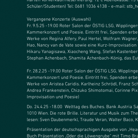
Karten Vorverkauf/Reservierung: 12 € Abendkasse: 15 €
Schüler/Studenten) Tel: 0681 1036 4138 - e-mail: stb
Vergangene Konzerte (Auswahl)
Fr. 9.5.25 -19.00 Roter Salon der ÖSTIG LSG, Wipplingers
Kammerkonzert und Poesie. Eintritt frei, Spenden erbet
Werke von Regina Alfery, Paul Hertel, Wolfram Wagner,
Hao, Nancy van de Vate sowie eine Kurz-Improvisation 
Hikaru Yanagisawa, Xiaocheng Wang, Stefan Kastenberge
Stephan Achenbach, Shamita Achenbach-König, das Eu
Fr. 28.2.25 -19.00 Roter Salon der ÖSTIG LSG, Wipplinger
Kammerkonzert und Poesie. Eintritt frei, Spenden erbet
Werke von Aristea Caridis. Karlheinz Schrödl, Franz Sc
Andrea Frankenstein, Chizuko Shimotomai, Corinne Pixne
Improvisation und Poesie)
Do. 24.4.25 -18.00 Welttag des Buches. Bank Austria Sa
1010 Wien. Die rote Brille. Literatur und Musik zum The
lesen: Sven Daubenmerkl, Traude Veran, Walter Baco, Ka
Präsentation der deutschsprachigen Ausgabe von „Hear
Buch Präsentation „Oder die Löwengrube“ mit Timo Br