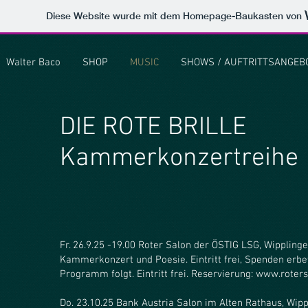
Diese Website wurde mit dem Homepage-Baukasten von
Walter Baco
SHOP
MUSIC
SHOWS / AUFTRITTSANGEB
DIE ROTE BRILLE
Kammerkonzertreihe
Fr. 26.9.25 -19.00 Roter Salon der ÖSTIG LSG, Wipplinger
Kammerkonzert und Poesie. Eintritt frei, Spenden erbe
Programm folgt. Eintritt frei. Reservierung:
www.roters
Do. 23.10.25 Bank Austria Salon im Alten Rathaus, Wip