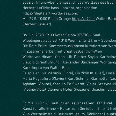
spezial: Impro-Abend anlässlich des Welttags des Buch
Herbert LACINA: bass, konzept, organisation
https://digitalart.wordpress.com/
Mo. 29.5. 10:00 Radio Orange
https://o94.at
Walter Baco 
(Herbert Gnauer)
:
Do. 1.6. 2023 19.00 Roter Salon/OESTIG – Saal
Wipplingerstraße 20 1010 Wien Eintritt frei – Spende
Die Rote Brille. Kammermusikabend kuratiert von Wer
in Zusammenarbeit mit CreativesCentrumWien
Werke von Hinami Yokoo, Ulf-Diether Soyka, Karlheinz
Claucig (Uraufführung), Alexander Blechinger, Wolfgang
Kurz-Impro von Walter Baco
Es spielen: Iva Mazanik (Flöte), Liu Yixin (Klavier), Luo 
Maria Pagliafora (Klavier), Kurt Schmid (Klarinette), V
Aghdam (Violine), Yoshiko De Swardt (Viola), Grazyna Mi
(Violine/Viola), Clemens Hofer (Posaune), Joachim Clau
Fr. /Sa. 2./3.6.23 "Kultur.Genuss.Cross.Over" FESTIVAL
Kunst für alle Sinne – Kultur zum Genießen. Eintritt frei
Villa Wertheimstein, Bezirksmuseum, Döblinger Haupts