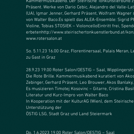
Kammermusikabend. Der Steirische Tonkünstlerbund zu 
Präsent. Werke von Dario Cebic, Alejandro del Valle-Lat
(UA), Igmar Jenner, Gerhard Präsent, Wolfram Wagner 
von Walter Baco.
Es spielt das ALEA-Ensemble: Sigrid 
Violine, Tobias STOSIEK – Violoncello
Eintritt frei, Spen
erbeten
http://www.steirischertonkuenstlerbund.at/kon
www.rotersalon.at
So. 5.11.23 16.00 Graz, Florentinersaal, Palais Meran, L
zu Gast in Graz
28.9.23 19.00 Roter Salon/OESTIG – Saal, Wipplingers
Die Rote Brille. Kammermusikabend kuratiert von Akos 
Zebinger, Gerhard Präsent, Leo Brouwer, Akos Banlaky, 
Es musizieren Timotej Kosovinc – Gitarre, Cristina Basil
Literatur und Kurz-Impro von Walter Baco
In Kooperation mit der KulturAG (Wien), dem Steirisch
Unterstützung der
ÖSTIG LSG, Stadt Graz und Land Steiermark
Do. 1.6.2023 19.00
Roter Salon/OESTIG – Saal