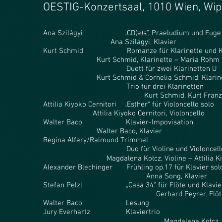
OESTIG-Konzertsaal, 1010 Wien, Wip
Ana Szilágyi „CD(e)s“, Praelud
Ana Szilágyi, Klavier
Kurt Schmid Romanze für Kl
Kurt Schmid, Klarinette – Maria Rohm
Duett für zwei K
Kurt Schmid & Cornelia Schmid, Klarine
Trio für drei 
Kurt Schmid, Kurt Franz Schmid & Co
Attilia Kiyoko Cernitori „Esth
Attilia Kiyoko Cernitori, Violoncello
Walter Baco Klavie
Walter Baco, Klavier
Regina Alfery/Raimund Trimmel
Duo für Violine un
Magdalena Kołcz, Violine – Attilia Kiyoko C
Alexander Blechinger Frühling
Anna Song, Klavier
Stefan Pelzl „Casa 34“ für Flöte und K
Gerhard Peyrer, Flöte – Antanina
Walter Baco
Jury Everhartz Klavie
Magdalena Kołcz, Viol. – Josef Lui