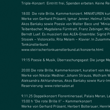
Triple-Konzert Eintritt frei, Spenden erbeten. Keine Re
18:00 Die rote Brille, Kammerkonzert. MINIATUREN kur
Werke von Gerhard Präsent, Igmar Jenner, Helmut Sch
Akos Banlaky sowie Poesie von Walter Baco und “Minia
Teibenbacher, Magdalena Fürntratt, Franz Zebinger, Mi
Berndt Luef. Es musiziert das ALEA-Ensemble: Sigrid P
Stosiek – Violoncello, Rita Melem – Klavier. In Zusam
Tonkünstlerbund
www.steirischertonkuenstlerbund.at/konzerte.html
19:15 Poesie & Musik, Überraschungsgast: Die junge Mei
20:00 Die rote Brille, Kammerkonzert, kuratiert von Ak
Werke von Nikolai Medtner, Johann Strauss, Wolfram W
Aleksandra Akhtarshenas, Akos Banlaky sowie Kurz-Im
Reservierung: www.rotersalon.at
9.11.25 Doppelkonzert Florentinersaal, Palais Meran, 
15:00 h “Die rote Brille II” – Kammerkonzert
Werke von Gerhard Präsent, Herbert Bolterauer, Henri