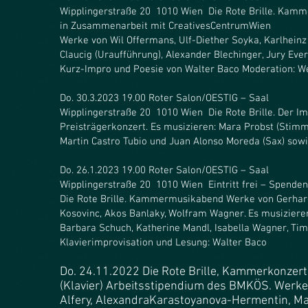
Wipplingerstraße 20 1010 Wien Die Rote Brille. Kam
in Zusammenarbeit mit CreativesCentrumWien
Werke von Wil Offermans, Ulf-Diether Soyka, Karlheinz
Claucig (Uraufführung), Alexander Blechinger, Jury Ever
Kurz-Impro und Poesie von Walter Baco Moderation: W
Do. 30.3.2023 19.00 Roter Salon/OESTIG – Saal
Wipplingerstraße 20 1010 Wien Die Rote Brille.
Der Im
Preisträgerkonzert. Es musizieren: Mara Probst (Stimm
Martin Castro Tubio und Juan Alonso Moreda (Sax) sowi
Do. 26.1.2023 19.00 Roter Salon/OESTIG – Saal
Wipplingerstraße 20 1010 Wien Eintritt frei – Spende
Die Rote Brille. Kammermusikabend Werke von Gerhard 
Kosovinc, Akos Banlaky, Wolfram Wagner. Es musizieren
Barbara Schuch, Katherine Mandl, Isabella Wagner, Tim
Klavierimprovisation und Lesung: Walter Baco
Do. 24.11.2022 Die Rote Brille, Kamme
rkonzert
(Klavier) Arbeitsstipendium des BMKÖS. Werk
Alfery, AlexandraKarastoyanova-Hermentin, Ma