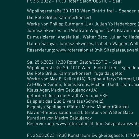
Fr. 3.6. 2022 - 19.30 Roter Salon/OESTIG – Saal
Wipplingerstraße 20 1010 Wien Eintritt frei – Spenden
Die Rote Brille, Kammerkonzert
Werke von Philipp Gutmann (UA), Julian Yo Hedenborg (
Tomasz Skweres und Wolfram Wagner (UA); Klavierimpr
Es musizieren: Angela Kail, Walter Baco, Julian Yo He
Dalma Sarnyai, Tomasz Skweres, Isabella Wagner, Wo
Reservierung:
www.rotersalon.at
(mit Sitzplatzauswahl
Sa. 25.6.2022 19.30 Roter Salon/OESTIG – Saal
Wipplingerstraße 20 1010 Wien Eintritt frei – Spende
Die Rote Brille, Kammerkonzert “fuga dal getto”
Werke von Max E. Keller (UA), Regina Alfery/Trimmel, U
Art-Oliver Simon, Tobias Krebs, Michael Quell. Jean Jac
Klaus Ager, Maxim Seloujanov (UA)
gefördert durch die Stadt Wien und SKE
Es spielt das Duo Diversitas (Schweiz):
Evgeniya Spalinger (Flöte), Marisa Minder (Gitarre)
Klavier-Improvisation und Literatur von Walter Baco
Kuratiert von Maxim Seloujanov
Reservierung:
www.rotersalon.at
(mit Sitzplatzauswahl
Fr. 26.05.2023 19:30 Kunstraum Ewigkeitsgasse, 1170 