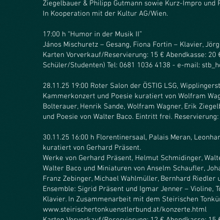
Ziegelbauer & Philipp Gutmann sowie Kurz-Impro und 
In Kooperation mit der Kultur AG/Wien.
17:00 h “Humor in der Musik II”
János Mischuretz – Gesang, Fiona Fortin – Klavier, Jör
Karten Vorverkauf/Reservierung: 15 € Abendkasse: 20 €
Schüler/Studenten) Tel: 0681 1036 4138 - e-mail: stb
28.11.25 19:00 Roter Salon der ÖSTIG LSG, Wipplingerstr
Kammerkonzert und Poesie kuratiert von Wolfram Wag
Bolterauer, Henrik Sande, Wolfram Wagner, Erik Ziege
und Poesie von Walter Baco. Eintritt frei. Reservierung
30.11.25 16:00 h Florentinersaal, Palais Meran, Leonh
kuratiert von Gerhard Präsent.
Werke von Gerhard Präsent, Helmut Schmidinger, Walt
Walter Baco und Miniaturen von Anselm Schaufler, Joh
Franz Zebinger, Michael Wahlmüller, Bernhard Riedler 
Ensemble: Sigrid Präsent und Igmar Jenner – Violine, T
Klavier. In Zusammenarbeit mit dem Steirischen Tonkü
www.steirischertonkuenstlerbund.at/konzerte.html