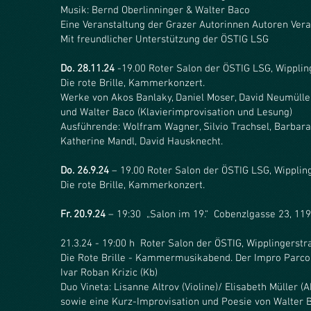
Musik: Bernd Oberlinninger & Walter Baco
Eine Veranstaltung der Grazer Autorinnen Autoren Vera
Mit freundlicher Unterstützung der ÖSTIG LSG
Do. 28.11.24
-19.00 Roter Salon der ÖSTIG LSG, Wipplin
Die rote Brille, Kammerkonzert.
Werke von Akos Banlaky, Daniel Moser, David Neumülle
und Walter Baco (Klavierimprovisation und Lesung)
Ausführende: Wolfram Wagner, Silvio Trachsel, Barbara
Katherine Mandl, David Hausknecht.
Do. 26.9.24
– 19.00 Roter Salon der ÖSTIG LSG, Wipplin
Die rote Brille, Kammerkonzert.
Fr. 20.9.24
– 19:30 „Salon im 19.“ Cobenzlgasse 23, 1190
21.3.24 - 19:00 h Roter Salon der ÖSTIG, Wipplingerstr
Die Rote Brille - Kammermusikabend. Der Impro Parco
Ivar Roban Krizic (Kb)
Duo Vineta: Lisanne Altrov (Violine)/ Elisabeth Müller (
sowie eine Kurz-Improvisation und Poesie von Walter 