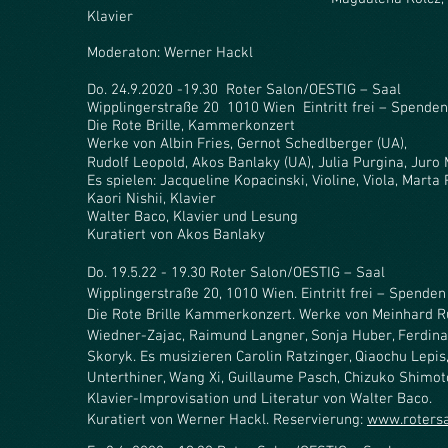
Klavier
Moderaton: Wer
Do. 24.9.2020 -19.30 Roter Salon/OESTIG – Saal
Wipplingerstraße 20 1010 Wien Eintritt frei – Spende
Die Rote Brille, Kammerkonzert
Werke von Albin Fries, Gernot Schedlberger (UA),
Rudolf Leopold, Akos Banlaky (UA), Julia Purgina, Juro
Es spielen: Jacqueline Kopacinski, Violine, Viola, Marta 
Kaori Nishii, Klavier
Walter Baco, Klavier und Lesung
Kuratiert von Akos Banlaky
Do. 19.5.22 - 19.30 Roter Salon/OESTIG – Saal
Wipplingerstraße 20, 1010 Wien. Eintritt frei – Spende
Die Rote Brille Kammerkonzert. Werke von Meinhard Rü
Wiedner-Zajac, Raimund Langner, Sonja Huber, Ferdin
Skoryk. Es musizieren Carolin Ratzinger, Qiaochu Lepis
Unterthiner, Wang Xi, Guillaume Pasch, Chizuko Shimot
Klavier-Improvisation und Literatur von Walter Baco.
Kuratiert von Werner Hackl. Reservierung:
www.rotersa