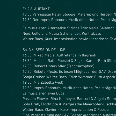
Fr. 2.6. AUF.TAKT
18:00 Vernissage Peter Stougje (Malerei) und Herbert 
19:30 Der Impro-Parcours. Musik ohne Noten. Preisträg
Es musizieren Alternative Strings Trio: Maria Salamon,
Noid, Cello und Matija Schellander, Kontrabass
Walter Baco, Kurz-Improvisation sowie literarische Tex
Sa. 3.6. SESSION.DE.LUXE
16.00 Mixed Media. Auftretende in flagranti
16.30 Michael Rath (Poesie) & Zeljka Kamhi-Rath (Gitar
17.00 Robert Unterköfler (Tenorsaxophon)
17.30 Roboter-Texte. Es lesen Mitglieder der GAV (Graz
Sonja Gruber, Walter Baco, Erich Wimmer, Ruth Aspöck 
19.00 Mia Zabelka (viol)
19:30 Impro-Parcours. Musik ohne Noten. Preisträgerk
Es musizieren zwei Duos:
Passion Flower (Rina Killmeyer, Bansuri & Angela St
Gobi Drab, Blockflöte & Margarethe Maierhofer-Lischk
Walter Baco, Klavier - Kurz-Improvisation & Poesie
Eine Veranstaltung der GAV (Grazer Autorinnen Autoren